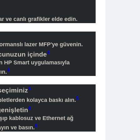
r ve canlı grafikler elde edin.
formanslı lazer MFP'ye güvenin.
4
ucunuzun içinde
n HP Smart uygulamasıyla
4
ın.
5
 seçiminiz
5
abletlerden kolayca baskı alın.
6
genişletin
şıp kablosuz ve Ethernet ağ
6
ayın ve basın.