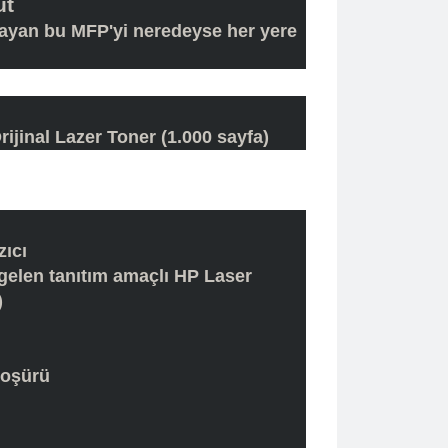
ut
layan bu MFP'yi neredeyse her yere
jinal Lazer Toner (1.000 sayfa)
ıcı
gelen tanıtım amaçlı HP Laser
)
roşürü