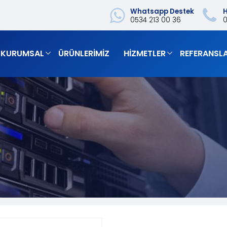
Whatsapp Destek
H
0534 213 00 36
‎
KURUMSAL
ÜRÜNLERIMIZ
HIZMETLER
REFERANSL