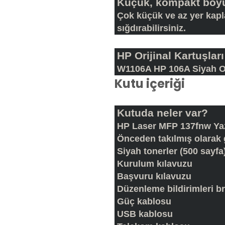
Küçük, kompakt boy
Çok küçük ve az yer kap
sığdırabilirsiniz.
HP Orijinal Kartuşları
W1106A HP 106A Siyah Ori
Kutu içeriği
Kutuda neler var?
HP Laser MFP 137fnw Yaz
Önceden takılmış olarak 
Siyah tonerler (500 sayfa
Kurulum kılavuzu
Başvuru kılavuzu
Düzenleme bildirimleri b
Güç kablosu
USB kablosu