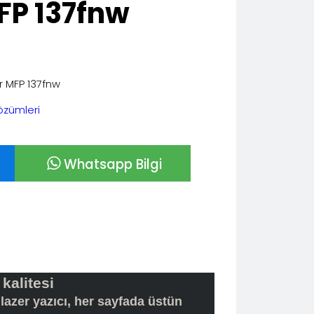
FP 137fnw
er MFP 137fnw
özümleri
Whatsapp Bilgi
kalitesi
lazer yazıcı, her sayfada üstün