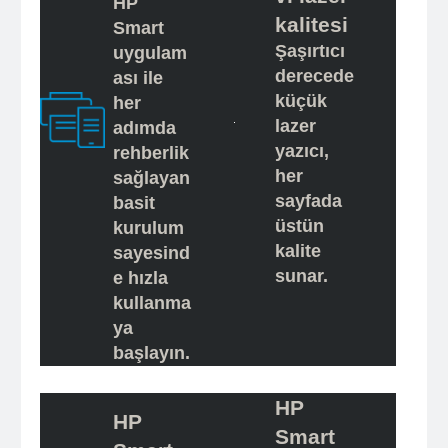
HP
kalitesi
Smart
Şaşırtıcı
uygulam
derecede
ası ile
küçük
her
lazer
adımda
yazıcı,
rehberlik
her
sağlayan
sayfada
basit
üstün
kurulum
kalite
sayesind
sunar.
e hızla
kullanma
ya
başlayın.
HP
HP
Smart