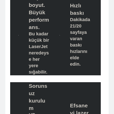
boyut.
Hızlı
Büyük
baskı
perform
Dakikada
21/20
ans.
sayfaya
Bu kadar
varan
küçük bir
baskı
LaserJet
hızlarını
neredeys
elde
e her
edin.
yere
sığabilir.
Soruns
uz
kurulu
Efsane
m
vi lazer