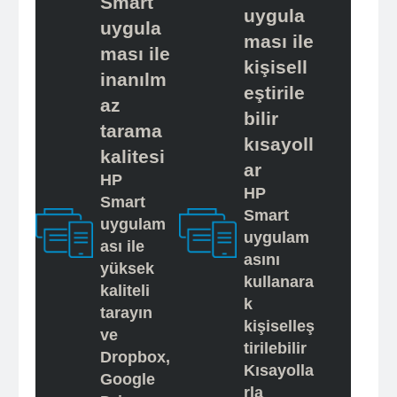
Smart
uygula
uygula
ması ile
ması ile
kişisell
inanılm
eştirile
az
bilir
tarama
kısayoll
kalitesi
ar
HP
HP
Smart
Smart
uygulam
uygulam
ası ile
asını
yüksek
kullanara
kaliteli
k
tarayın
kişiselleş
ve
tirilebilir
Dropbox,
Kısayolla
Google
rla