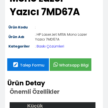
Yazıcı 7MD67A
Ürün Kodu
:
: HP LaserJet M111A Mono Lazer
Ürün Adı
Yazıcı 7MD67A
Kategoriler
:
Baskı Çözümleri
Talep Formu
Whatsapp Bilgi
Ürün Detay
Önemli Özellikler
Küçük