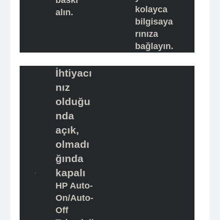
baskı
kolayca
alın.
bilgisaya
rınıza
bağlayın.
İhtiyacı
nız
olduğu
nda
açık,
olmadı
ğında
kapalı
HP Auto-
On/Auto-
Off