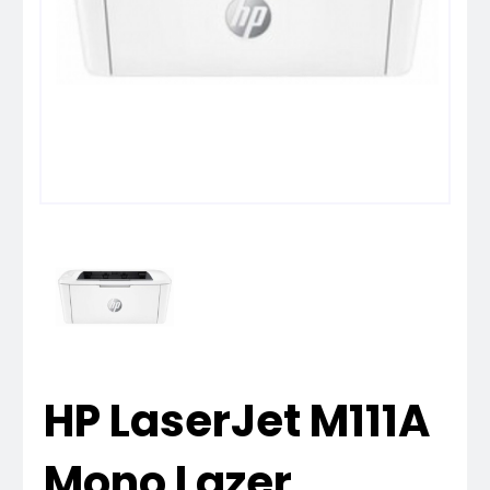
HP LaserJet M111A
Mono Lazer