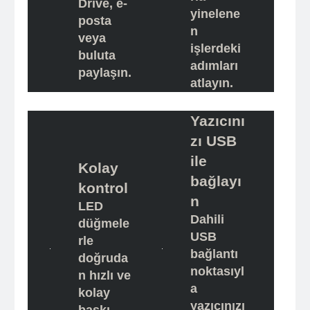
Drive, e-
yinelene
posta
n
veya
işlerdeki
buluta
adımları
paylaşın.
atlayın.
Yazıcını
zı USB
ile
Kolay
bağlayı
kontrol
n
LED
Dahili
düğmele
USB
rle
bağlantı
doğruda
noktasıyl
n hızlı ve
a
kolay
yazıcınızı