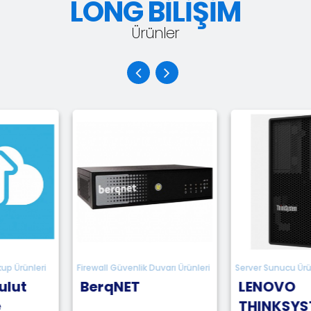
LONG BİLİŞİM
Ürünler
ll Güvenlik Duvarı Ürünleri
Server Sunucu Ürünleri
Serv
rqNET
LENOVO
DE
THINKSYSTEM
R2