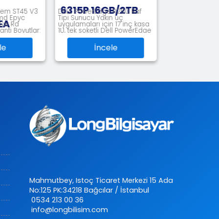
15P 16GB/2TB
6315P 16GB/2TB
 PowerEdge R260 Raf
DELL PowerEdge R360 Raf
 Sunucu Yakın uç
Tipi Sunucular DELL
lamaları için 17 inç kasa
PowerEdge R360, kurumsal
tek soketli Dell PowerEdge
sınıf özellikler isteyen
0 esn
kuruluşlar için iş büyü
İncele
İncele
Mahmutbey, Istoç Ticaret Merkezi 15 Ada
No:125 PK:34218 Bağcılar / İstanbul
0534 213 00 36
info@longbilisim.com