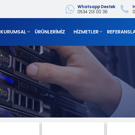
Whatsapp Destek
H
0534 213 00 36
‎
KURUMSAL
ÜRÜNLERIMIZ
HIZMETLER
REFERANSL