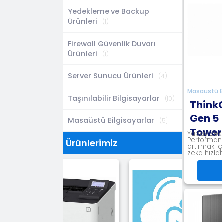
Yedekleme ve Backup
Ürünleri
(1)
Firewall Güvenlik Duvarı
Ürünleri
(1)
Server Sunucu Ürünleri
(4)
Masaüstü Bi
Taşınılabilir Bilgisayarlar
(10)
Think
Gen 5 
Masaüstü Bilgisayarlar
(5)
Tower
Yapay Zeka
Performans
Ürünlerimiz
artırmak i
zeka hızlan
kullanarak
Firewal
Ber
Güvenl
Dijital
bireyse