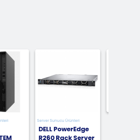
er Sunucu Ürünleri
Server Sunucu Ürünleri
LL PowerEdge
DELL PowerEdge
60 Rack Server
R360 Rack Server