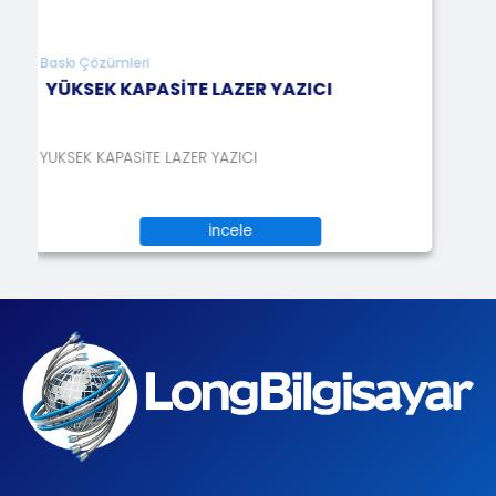
kı Çözümleri
ÜKSEK KAPASİTE LAZER YAZICI
SEK KAPASİTE LAZER YAZICI
İncele