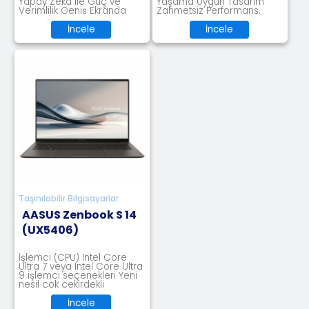
Yapay Zekâ ile Güç ve
Yaşama Uygun Tasarım
Verimlilik Geniş Ekranda
Zahmetsiz Performans,
Üretkenlik ve Eğlence
Maksim
İncele
İncele
Taşınılabilir Bilgisayarlar
AASUS Zenbook S 14
(UX5406)
İşlemci (CPU) Intel Core
Ultra 7 veya Intel Core Ultra
9 işlemci seçenekleri Yeni
nesil çok çekirdekli
İncele