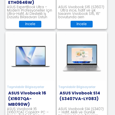
ETH0646W)
ASUS ExpertBook Ultra –
ASUS Vivobook S16 (S3607)
Modern Profesyoneller İçin
Ultra ince, hafif ve şık
Ultra-Hafif, AI Destekli İş
tasarım Vivobook S16, 16″
Dizüstü Bilgisayarı Üstün
boyutunda gen
Perfor
İncele
İncele
Taşınılabilir Bilgisayarlar
Taşınılabilir Bilgisayarlar
ASUS Vivobook 16
ASUS Vivobook S14
(X1607QA-
(S3407VA-LY083)
MB090W)
ASUS Vivobook 16
ASUS Vivobook S14 (S3407)
(X1607QA) Copilot+ PC –
– Hafif, Akıllı ve Günlük