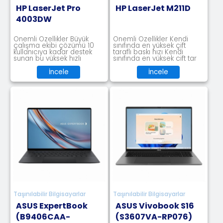
HP LaserJet Pro
HP LaserJet M211D
4003DW
Önemli Özellikler Büyük
Önemli Özellikler Kendi
çalışma ekibi çözümü 10
sınıfında en yüksek çift
kullanıcıya kadar destek
taraflı baskı hızı Kendi
sunan bu yüksek hızlı
sınıfında en yüksek çift tar
yazıcıyla dinam
İncele
İncele
Taşınılabilir Bilgisayarlar
Taşınılabilir Bilgisayarlar
ASUS ExpertBook
ASUS Vivobook S16
(B9406CAA-
(S3607VA-RP076)