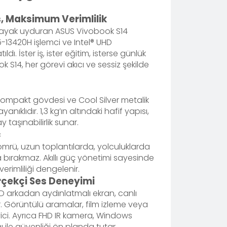
, Maksimum Verimlilik
ayak uyduran ASUS Vivobook S14
5-13420H işlemci ve Intel® UHD
dı. İster iş, ister eğitim, isterse günlük
k S14, her görevi akıcı ve sessiz şekilde
ompakt gövdesi ve Cool Silver metalik
ıklıdır. 1,3 kg’ın altındaki hafif yapısı,
 taşınabilirlik sunar.
ç
 ömrü, uzun toplantılarda, yolculuklarda
a bırakmaz. Akıllı güç yönetimi sayesinde
erimliliği dengelenir.
erçekçi Ses Deneyimi
ED arkadan aydınlatmalı ekran, canlı
r. Görüntülü aramalar, film izleme veya
ici. Ayrıca FHD IR kamera, Windows
ğı ile güvenliği ön planda tutar.