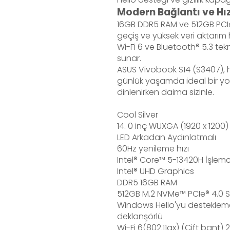
Modern Bağlantı ve Hı
16GB DDR5 RAM ve 512GB PCIe
geçiş ve yüksek veri aktarım h
Wi-Fi 6 ve Bluetooth® 5.3 tekn
sunar.
ASUS Vivobook S14 (S3407), hafi
günlük yaşamda ideal bir yol
dinlenirken daima sizinle.
Cool Silver
14. 0 inç WUXGA (1920 x 1200)
LED Arkadan Aydınlatmalı
60Hz yenileme hızı
Intel® Core™ 5-13420H İşlemci
Intel® UHD Graphics
DDR5 16GB RAM
512GB M.2 NVMe™ PCIe® 4.0 
Windows Hello'yu desteklemek i
deklanşörlü
Wi-Fi 6(802.11ax) (Çift bant)