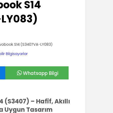
book S14
-LY083)
ivobook S14 (S3407VA-LY083)
ilir Bilgisayarlar
Whatsapp Bilgi
(S3407) – Hafif, Akıllı
a Uygun Tasarım