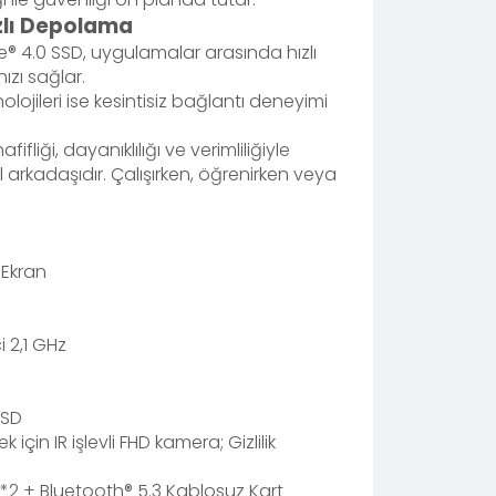
zlı Depolama
® 4.0 SSD, uygulamalar arasında hızlı
ızı sağlar.
olojileri ise kesintisiz bağlantı deneyimi
fliği, dayanıklılığı ve verimliliğiyle
 arkadaşıdır. Çalışırken, öğrenirken veya
 Ekran
 2,1 GHz
SSD
çin IR işlevli FHD kamera; Gizlilik
 2*2 + Bluetooth® 5.3 Kablosuz Kart