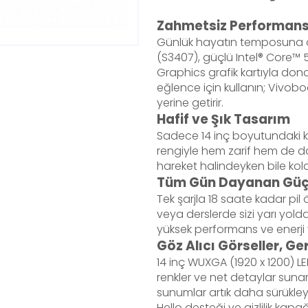
Zahmetsiz Performans
Günlük hayatın temposuna 
(S3407), güçlü Intel® Core™ 
Graphics grafik kartıyla donatıl
eğlence için kullanın; Vivoboo
yerine getirir.
Hafif ve Şık Tasarım
Sadece 14 inç boyutundaki k
rengiyle hem zarif hem de dayan
hareket halindeyken bile kolay
Tüm Gün Dayanan Gü
Tek şarjla 18 saate kadar pil
veya derslerde sizi yarı yold
yüksek performans ve enerji v
Göz Alıcı Görseller, G
14 inç WUXGA (1920 x 1200) L
renkler ve net detaylar suna
sunumlar artık daha sürükley
Hello desteği ve gizlilik kapa