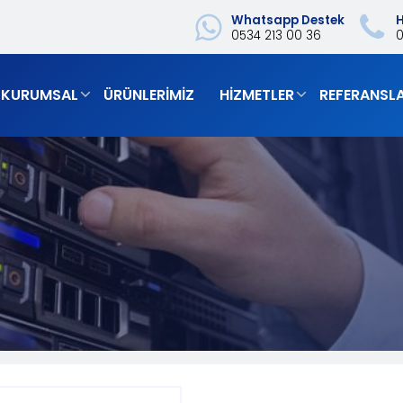
Whatsapp Destek
H
0534 213 00 36
‎
KURUMSAL
ÜRÜNLERIMIZ
HIZMETLER
REFERANSL