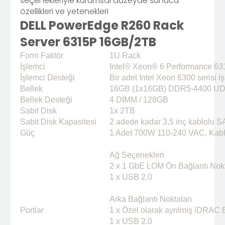
seçenekleriyle kurumsal düzeyde sunucu
özellikleri ve yetenekleri
DELL PowerEdge R260 Rack
Server 6315P 16GB/2TB
Form Faktör
1U Rack
İşlemci
Intel® Xeon® 6 Performance 631
İşlemci Desteği
Bir adet Intel Xeon 6300 serisi i
Bellek
16GB (1x16GB) DDR5-4400 U
Bellek Desteği
4 DIMM / 128GB
Sabit Disk
1x 2TB
Sabit Disk Kapasitesi
2 adede kadar 3,5 inç kablol
Güç
1 Adet 700W 110-240 VAC, Kablo
Ağ Seçenekleri
2 x 1 GbE LOM Ön Bağlantı Nokt
1 x USB 2.0
Arka Bağlantı Noktaları
Portlar
1 x Özel olarak ayrılmış iDRAC E
1 x USB 2.0