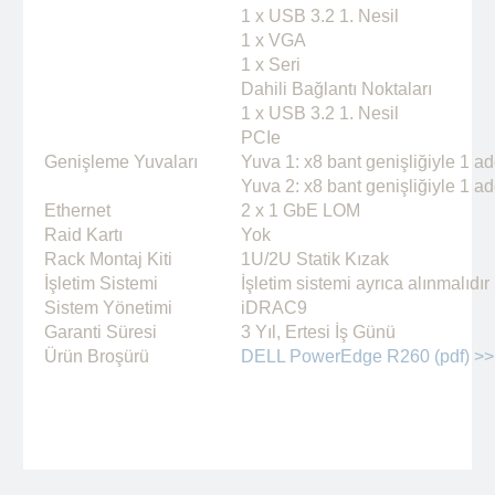
1 x USB 3.2 1. Nesil
1 x VGA
1 x Seri
Dahili Bağlantı Noktaları
1 x USB 3.2 1. Nesil
PCIe
Genişleme Yuvaları
Yuva 1: x8 bant genişliğiyle 1 a
Yuva 2: x8 bant genişliğiyle 1 a
Ethernet
2 x 1 GbE LOM
Raid Kartı
Yok
Rack Montaj Kiti
1U/2U Statik Kızak
İşletim Sistemi
İşletim sistemi ayrıca alınmalıdır
Sistem Yönetimi
iDRAC9
Garanti Süresi
3 Yıl, Ertesi İş Günü
Ürün Broşürü
DELL PowerEdge R260 (pdf) >>