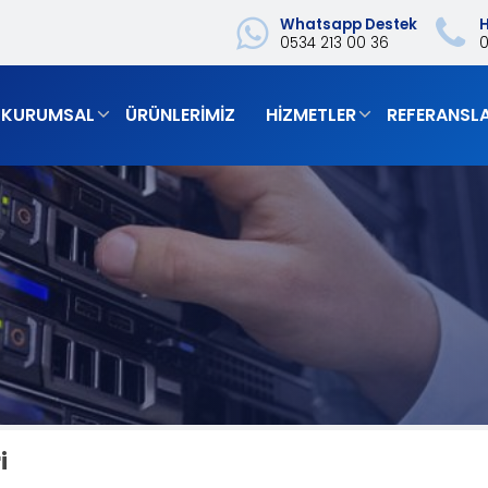
Whatsapp Destek
H
0534 213 00 36
‎
KURUMSAL
ÜRÜNLERIMIZ
HIZMETLER
REFERANSL
i