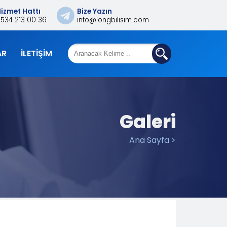
izmet Hattı
Bize Yazın
0534 213 00 36
info@longbilisim.com
AR
İLETIŞIM
Galeri
Ana Sayfa >