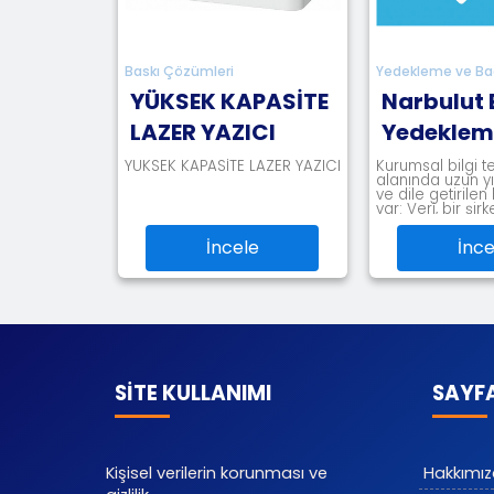
Baskı Çözümleri
Yedekleme ve Backup Ürünleri
YÜKSEK KAPASİTE
Narbulut Bulut
LAZER YAZICI
Yedekleme
YÜKSEK KAPASİTE LAZER YAZICI
Kurumsal bilgi teknolojileri
alanında uzun yıllardır bilinen
ve dile getirilen bir gerçek
var: Veri, bir şirketin en değ
İncele
İncele
SİTE KULLANIMI
SAYF
Kişisel verilerin korunması ve
Hakkımı