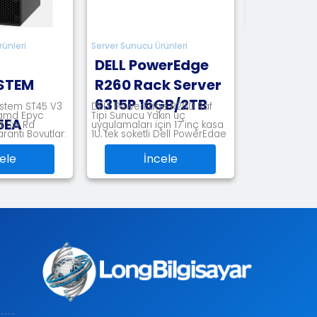
İncele
Server Sunucu Ürünleri
DELL PowerEdge
R260 Rack Server
6315P 16GB/2TB
DELL PowerEdge R260 Raf
Tipi Sunucu Yakın uç
uygulamaları için 17 inç kasa
1U, tek soketli Dell PowerEdge
R260 esn
İncele