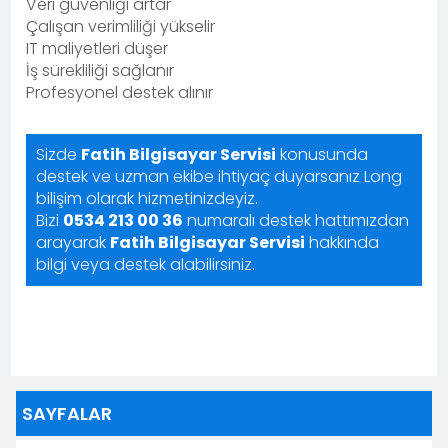
Veri güvenliği artar
Çalışan verimliliği yükselir
IT maliyetleri düşer
İş sürekliliği sağlanır
Profesyonel destek alınır
Sizde
Fatih Bilgisayar Servisi
konusunda
destek ve uzman ekibe ihtiyaç duyarsanız Long
bilişim olarak hizmetinizdeyiz.
Bizi
0534 213 00 36
numaralı destek hattımızdan
arayarak
Fatih Bilgisayar Servisi
hakkında
bilgi veya destek alabilirsiniz.
SAYFALAR