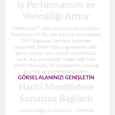
İş Performansını ve
Verimliliği Artırır
Intel® Core™ Ultra işlemcilerle güçlendirilen
ThinkCentre M70s Gen 6 küçük form faktörlü
(SFF) bilgisayar, karmaşık yazılımları
çalıştırmak, birden fazla uygulamayla çoklu
görev yapmak veya yüksek çözünürlüklü
içerik akışı için idealdir. İsteğe bağlı Intel
vPro® teknolojisi, BT uzmanlarının seveceği
güvenlik ve yönetilebilirliği artırır.
GÖRSEL ALANINIZI GENİŞLETİN
Harici Monitörlere
Sorunsuz Bağlantı
2 ekran bağlantı noktası ve 1 HDMI®