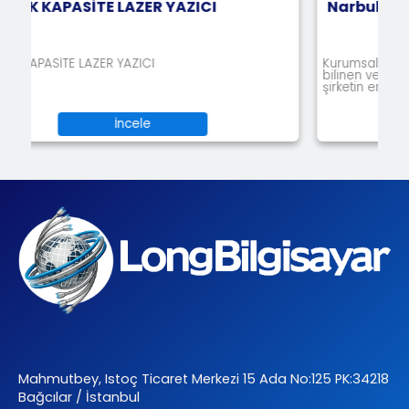
ZICI
Narbulut Bulut Yedekleme
Kurumsal bilgi teknolojileri alanında uzun yıllar
bilinen ve dile getirilen bir gerçek var: Veri, bi
şirketin en değ
İncele
Mahmutbey, Istoç Ticaret Merkezi 15 Ada No:125 PK:34218
Bağcılar / İstanbul