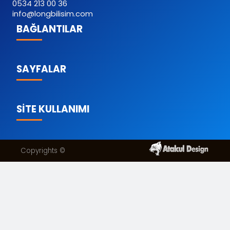
0534 213 00 36
info@longbilisim.com
BAĞLANTILAR
SAYFALAR
SİTE KULLANIMI
Copyrights ©