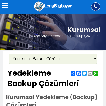
Kurumsal
Ana Sayfa > Yedekleme Backup Çözümleri
Yedekleme
Share
Facebook
Twitter
Email
Wha
Backup Çözümleri
Kurumsal Yedekleme (Backup)
Çözümleri