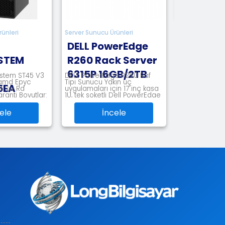
İncele
Server Sunucu Ürünleri
DELL PowerEdge
R260 Rack Server
6315P 16GB/2TB
DELL PowerEdge R260 Raf
Tipi Sunucu Yakın uç
uygulamaları için 17 inç kasa
1U, tek soketli Dell PowerEdge
R260 esn
İncele