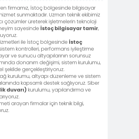
en firmamız, İstoç bölgesinde bilgisayar
 hizmet sunmaktadır. Uzman teknik ekibimiz
lıcı çözümler üreterek işletmelerin teknoloji
i deneyim sayesinde
İstoç bilgisayar tamir
,
uyoruz.
izmetleri ile İstoç bölgesinde
İstoç
istem kontrolleri, performans iyileştirme
isayar ve sunucu altyapılarının sorunsuz
mında donanım değişimi, sistem kurulumu,
şekilde gerçekleştiriyoruz.
z ağ kurulumu, altyapı düzenleme ve sistem
lanında kapsamlı destek sağlıyoruz. Siber
lik duvarı)
kurulumu, yapılandırma ve
arıyoruz.
meti arayan firmalar için teknik bilgi,
ruz.