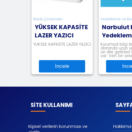
Baskı Çözümleri
Yedekleme ve Backup Ürünleri
YÜKSEK KAPASİTE
Narbulut Bulut
LAZER YAZICI
Yedekleme
YÜKSEK KAPASİTE LAZER YAZICI
Kurumsal bilgi teknolojileri
alanında uzun yıllardır bilinen
ve dile getirilen bir gerçek
var: Veri, bir şirketin en değ
İncele
İncele
SİTE KULLANIMI
SAYF
Kişisel verilerin korunması ve
Hakkımı