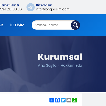
izmet Hattı
Bize Yazın
0534 213 00 36
info@longbilisim.com
AR
İLETIŞIM
Kurumsal
Ana Sayfa > Hakkımızda
Share
Facebook
Twitter
Email
WhatsApp