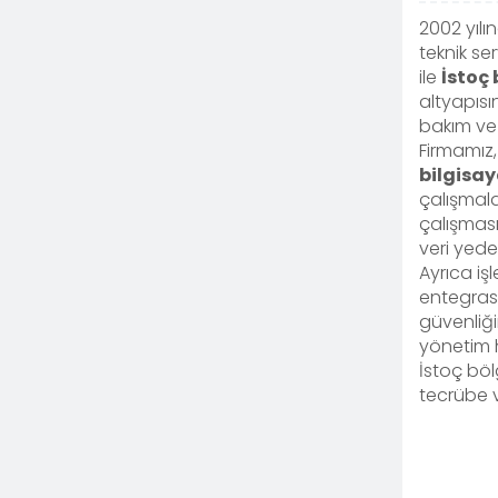
2002 yıl
teknik se
ile
İstoç 
altyapısı
bakım ve
Firmamız,
bilgisa
çalışmala
çalışması
veri yede
Ayrıca iş
entegrasy
güvenliğ
yönetim h
İstoç böl
tecrübe 