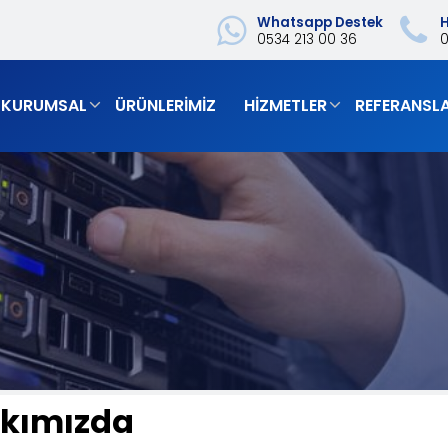
Whatsapp Destek
H
0534 213 00 36
‎
KURUMSAL
ÜRÜNLERIMIZ
HIZMETLER
REFERANSL
kımızda