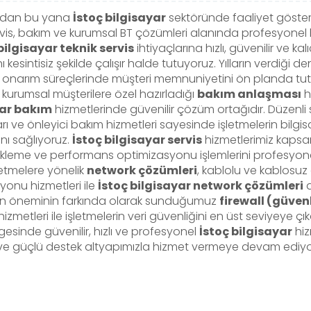
ından bu yana
İstoç bilgisayar
sektöründe faaliyet göster
rvis, bakım ve kurumsal BT çözümleri alanında profesyonel
bilgisayar teknik servis
ihtiyaçlarına hızlı, güvenilir ve ka
nı kesintisiz şekilde çalışır halde tutuyoruz. Yılların verdiğ
 onarım süreçlerinde müşteri memnuniyetini ön planda tut
 kurumsal müşterilere özel hazırladığı
bakım anlaşması
h
yar bakım
hizmetlerinde güvenilir çözüm ortağıdır. Düzenli s
rı ve önleyici bakım hizmetleri sayesinde işletmelerin bilg
nı sağlıyoruz.
İstoç bilgisayar servis
hizmetlerimiz kapsa
kleme ve performans optimizasyonu işlemlerini profesyonel 
letmelere yönelik
network çözümleri
, kablolu ve kablosu
onu hizmetleri ile
İstoç bilgisayar network çözümleri
a
in öneminin farkında olarak sunduğumuz
firewall (güven
izmetleri ile işletmelerin veri güvenliğini en üst seviyeye çık
gesinde güvenilir, hızlı ve profesyonel
İstoç bilgisayar
hiz
ve güçlü destek altyapımızla hizmet vermeye devam ediyo