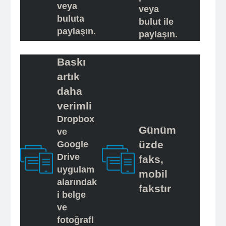
veya
veya
buluta
bulut ile
paylaşın.
paylaşın.
Baskı
artık
daha
verimli
Dropbox
Günüm
ve
üzde
Google
Drive
faks,
uygulam
mobil
alarındak
fakstır
i belge
ve
fotoğrafl