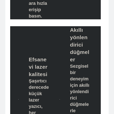
ara hızla
erişip
basın.
Akıllı
yönlen
dirici
düğmel
er
Efsane
Sezgisel
vi lazer
bir
kalitesi
deneyim
Şaşırtıcı
için akıllı
derecede
yönlendi
küçük
rici
lazer
düğmele
yazıcı,
rle
her