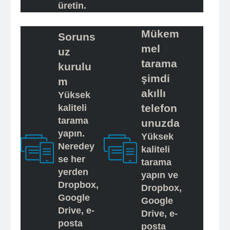
üretin.
Mükem
Soruns
mel
uz
tarama
kurulu
şimdi
m
akıllı
Yüksek
telefon
kaliteli
tarama
unuzda
yapın.
Yüksek
Neredey
kaliteli
se her
tarama
yerden
yapın ve
Dropbox,
Dropbox,
Google
Google
Drive, e-
Drive, e-
posta
posta