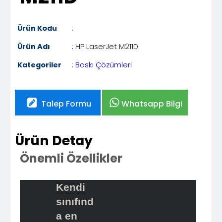
Ürün Kodu
:
Ürün Adı
: HP LaserJet M211D
Kategoriler
:
Baskı Çözümleri
Talep Formu
Whatsapp Bilgi
Ürün Detay
Önemli Özellikler
Kendi
sınıfınd
a en