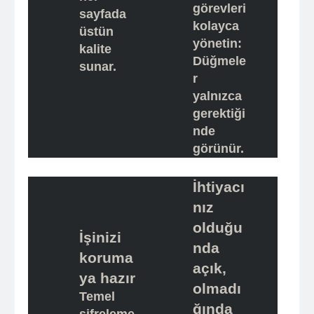
görevleri
sayfada
kolayca
üstün
yönetin:
kalite
Düğmele
sunar.
r
yalnızca
gerektiği
nde
görünür.
İhtiyacı
nız
olduğu
İşinizi
nda
koruma
açık,
ya hazır
olmadı
Temel
ğında