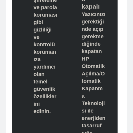
şifreleme
kapalı
ve parola
Yazıcınızı
koruması
gerektiği
gibi
nde açıp
gizliliği
gerekme
ve
diğinde
kontrolü
kapatan
koruman
HP
ıza
Otomatik
yardımcı
Açılma/O
olan
tomatik
temel
Kapanm
güvenlik
a
özellikler
Teknoloji
ini
si ile
edinin.
enerjiden
tasarruf
edin.