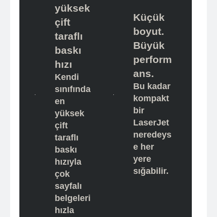
yüksek
Küçük
çift
boyut.
taraflı
Büyük
baskı
perform
hızı
ans.
Kendi
Bu kadar
sınıfında
kompakt
en
bir
yüksek
LaserJet
çift
neredeys
taraflı
e her
baskı
yere
hızıyla
sığabilir.
çok
sayfalı
belgeleri
hızla